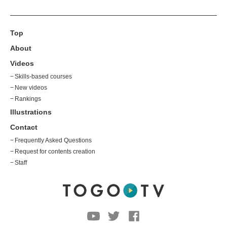
Top
About
Videos
Skills-based courses
New videos
Rankings
Illustrations
Contact
Frequently Asked Questions
Request for contents creation
Staff