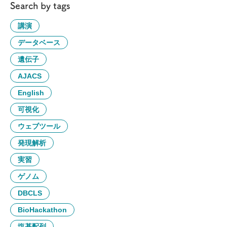
Search by tags
講演
データベース
遺伝子
AJACS
English
可視化
ウェブツール
発現解析
実習
ゲノム
DBCLS
BioHackathon
塩基配列