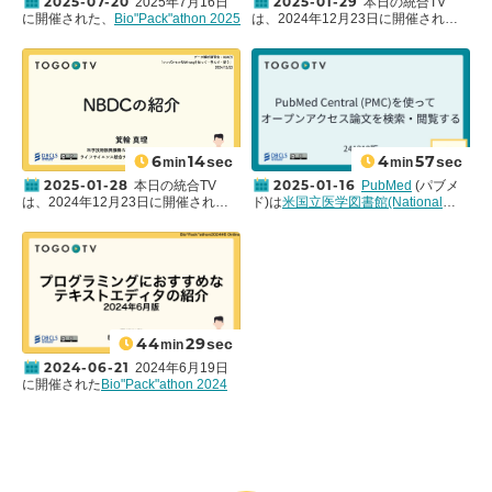
す。 この講演動画は、
析の自動化が可能になることを紹介
2025-07-20
2025-01-29
2025年7月16日
本日の統合TV
Bio"Pack"athon（バイオパッカソ
しています。 この講演動画は、
に開催された、
Bio"Pack"athon 2025
は、2024年12月23日に開催された
Frequently Asked Questions
ン）からご寄託いただきました。 に
Bio"Pack"athon（バイオパッカソ
#7
の黒木心和氏と是枝達也氏による
データ解析講習会：AJACS「シング
My page
なります。 Bio"Pack"athonでは、以
ン）
からご寄託いただきました。
「空間トランスクリプトーム入門：
ルセルRNA-seqを知って・学んで・
下のような活動をしています。
Bio”Pack”athonでは、以下のような
仕組みから活用までの基礎知識」を
使う」
から、
大阪大学 蛋白質研究所
Request for contents creation
・パッケージ開発に関するミートア
活動をしています。
お送りします。本講演では、昨今利
飯田 渓太 氏による「scRNA-seqデ
ップ（月一開催）
・パッケージ開発に関するミートア
用シーンが増えている、組織切片上
ータを用いた細胞分類入門」(
講習ス
・日本語によるパッケージング教材
ップ（月一開催）
での位置情報を保持したままトラン
ライド
)をお送りします。シングルセ
Staff
の拡充化
・日本語によるパッケージング教材
スクリプトームが計測できる、空間
ルRNAシークエンス(scRNA-seq)デ
・
Bioconductor
への登録サポート
の拡充化
トランスクリプトームの歴史的経緯
ータを用いた細胞分類の手法の多く
6
14
4
57
sec
sec
min
min
パッケージングに興味がある方、パ
・
Bioconductor
への登録サポート
や、基礎的なデータ解析ワークフロ
は、遺伝子発現量を用いた統計的ク
ッケージ化したいデータベースや解
パッケージングに興味がある方、パ
ーについて紹介しています。 この講
ラスタリングと文献調査にもとづく
2025-01-28
2025-01-16
本日の統合TV
PubMed
(パブメ
析手法がある方は、ぜひお気軽にご
ッケージ化したいデータベースや解
演動画は、
Bio"Pack"athon（バイオ
遺伝子の機能アノテーションによっ
は、2024年12月23日に開催された
ド)は
米国立医学図書館(National
参加ください。Twitterアカウント
析手法がある方は、ぜひお気軽にご
パッカソン）
からご寄託いただきま
ています。本講演では、scRNA-seq
データ解析講習会：AJACS「シング
Library of Medicine)
が維持・管理し
@biopackathon
にて最新情報を発信
参加ください。Twitterアカウント
した。 Bio”Pack”athonでは、以下の
解析のやさしい導入と、革新的ツー
ルセルRNA-seqを知って・学んで・
ている文献情報データベースで、
しています。
@biopackathon
にて最新情報を発信
ような活動をしています。
ルについて紹介します。
Q&A
使う」
から、
ライフサイエンス統合
5000誌を超える世界の雑誌に掲載さ
しています。
・パッケージ開発に関するミートア
講習会の一連の動画は
YouTubeの再
データベースセンター (DBCLS)
/
JST
れた生命科学分野の文献を検索する
ップ（月一開催）
生リスト
からもご覧いただけます。
NBDC事業推進室
箕輪 真理による
ことができます。2020年3月末時点
・日本語によるパッケージング教材
「NBDCの紹介」(
講習スライド
)をお
でおよそ 3,000万件を超えるの文献
の拡充化
送りします。
情報を提供しており、その検索数は
・
Bioconductor
への登録サポート
講習会の一連の動画は
YouTubeの再
月間でおよそ7,000 万件という、生
44
29
sec
min
パッケージングに興味がある方、パ
生リスト
からもご覧いただけます。
命科学分野で最も利用されているウ
ッケージ化したいデータベースや解
ェブサービスの1つです。
2024-06-21
2024年6月19日
析手法がある方は、ぜひお気軽にご
その中で
PMC (PubMed Central)
に開催された
Bio"Pack"athon 2024
参加ください。Twitterアカウント
は、書誌情報、アブストラクトに加
#6
から、露崎弘毅氏による「プログ
@biopackathon
にて最新情報を発信
えて全文が無料（フリー、オープン
ラミングにおすすめなテキストエデ
しています。
アクセス）で公開されている論文を
ィタの紹介 2024年6月版」をお送り
収録・提供しています。PMCの件数
します。本講演では、前半では、既
でおよそ 1000 万件、雑誌のサイト
存のテキストエディタをターミナル
で全文が提供されているものも含め
系、IDE系、Web IDE系、データサ