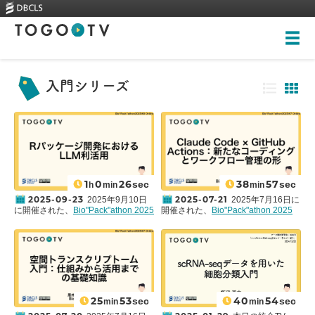
Top
入門シリーズ
About
Videos
1
0
26
38
57
sec
sec
h
min
min
Skills-based courses
2025-09-23
2025-07-21
2025年9月10日
2025年7月16日に
Illustrations
に開催された、
Bio"Pack"athon 2025
開催された、
Bio"Pack"athon 2025
#9
において、露崎弘毅氏による「R
#7
において、久米慧嗣氏による
New videos
パッケージ開発におけるLLM利活
「Claude Code × GitHub Actions：
全ての画像
用」が行われました。本講演では、
新たなコーディングとワークフロー
Training
AIエージェントである
Claude Code
管理の形」が行われました。本講演
Rankings
を活用して、Rパッケージを簡単に
では、AIエージェントである
Claude
Heritage Trees
開発できることをデモンストレーシ
Code
を活用してソースコードを自動
ョンしています。 本講演では、
的に実装し、GitHub Actionsを用い
Pythonのパッケージングコミュニテ
てGitHub上でワークフローを実行す
Contact
25
53
40
54
sec
sec
min
min
ィであるpyOpenSciを紹介していま
ることで、クラウド上でのデータ解