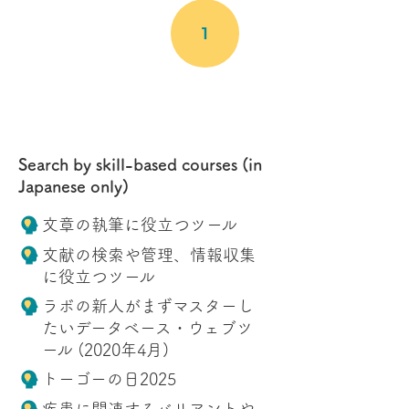
るとそれ以上の論文で全文を読むこ
イエンス系と大別し各々の特徴を述
とができます。 今回の統合TVでは、
べ、後半では、テキストエディタ周
1
PMCを使った文献検索の基本と知っ
りでの最近のトピックとして、
VS
ておくと便利な小技、さらに検索時
Code
の拡張である、LiveShare、リ
点におけるPubMedおよびPMCに収
モートサーバへの接続、Dockerとの
載されている全論文数を調べる方法
連携、AI駆動開発を紹介していま
について紹介します。
す。 この講演動画は、
Bio”Pack”athon（バイオパッカソ
ン）
からご寄託いただきました。
Bio”Pack”athonでは、以下のような
活動をしています。
・パッケージ開発に関するミートア
Search by skill-based courses (in
ップ(月一開催)
Japanese only)
・日本語によるパッケージング教材
の拡充化
・
Bioconductor
への登録サポート
文章の執筆に役立つツール
パッケージングに興味がある方、 パ
ッケージ化したいデータベースや 解
析手法がある方は、ぜひお気軽に ご
文献の検索や管理、情報収集
参加ください。Twitterアカウント
に役立つツール
@biopackathon
にて最新情報を発信
しています。
ラボの新人がまずマスターし
たいデータベース・ウェブツ
ール (2020年4月)
トーゴーの日2025