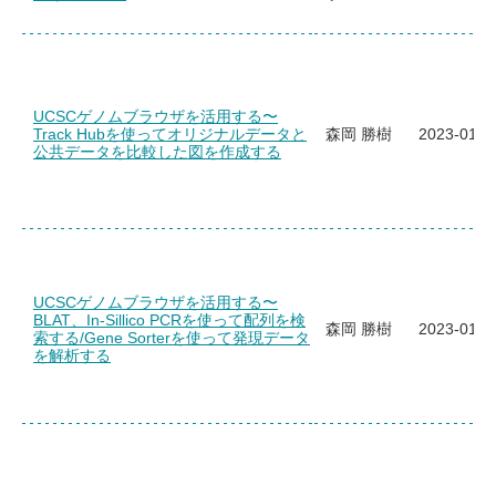
Frequently Asked Questions
My page
Request for contents creation
UCSCゲノムブラウザを活用する〜
Staff
Track Hubを使ってオリジナルデータと
森岡 勝樹
2023-01-2
公共データを比較した図を作成する
UCSCゲノムブラウザを活用する〜
BLAT、In-Sillico PCRを使って配列を検
森岡 勝樹
2023-01-2
索する/Gene Sorterを使って発現データ
を解析する