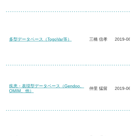
多型データベース（TogoVar等）
三橋 信孝
2019-08-0
疾患・表現型データベース（Gendoo、
仲里 猛留
2019-06-0
OMIM、他）