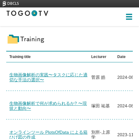
Top
Training
About
Training title
Lecturer
Date
Videos
生物画像解析の実践〜タスクに応じた適
菅原 皓
2024-08-1
切な手法の選択〜
Skills-based courses
Illustrations
New videos
生物画像解析で何が求められるか? 〜現
全ての画像
塚田 祐基
2024-08-1
状と動向〜
Training
Rankings
Heritage Trees
Contact
オンラインツール PlotsOfData による箱
別所-上原
2023-11-1
ひげ図の作成
学