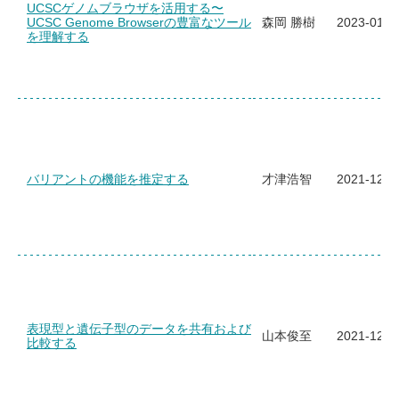
UCSCゲノムブラウザを活用する〜
UCSC Genome Browserの豊富なツール
森岡 勝樹
2023-01-2
を理解する
バリアントの機能を推定する
才津浩智
2021-12-1
表現型と遺伝子型のデータを共有および
山本俊至
2021-12-1
比較する