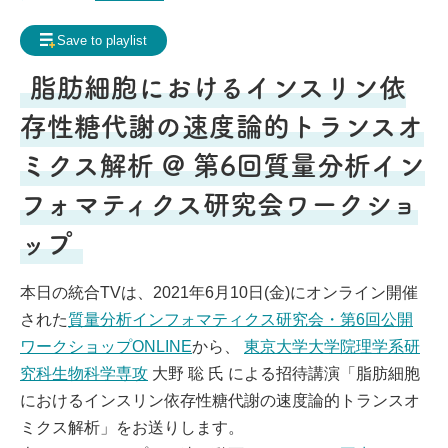
Frequently Asked Questions
Save to playlist
My page
Request for contents creation
脂肪細胞におけるインスリン依
Staff
存性糖代謝の速度論的トランスオ
ミクス解析 @ 第6回質量分析イン
フォマティクス研究会ワークショ
ップ
本日の統合TVは、2021年6月10日(金)にオンライン開催
された
質量分析インフォマティクス研究会・第6回公開
ワークショップONLINE
から、
東京大学大学院理学系研
究科生物科学専攻
大野 聡 氏 による招待講演「脂肪細胞
におけるインスリン依存性糖代謝の速度論的トランスオ
ミクス解析」をお送りします。