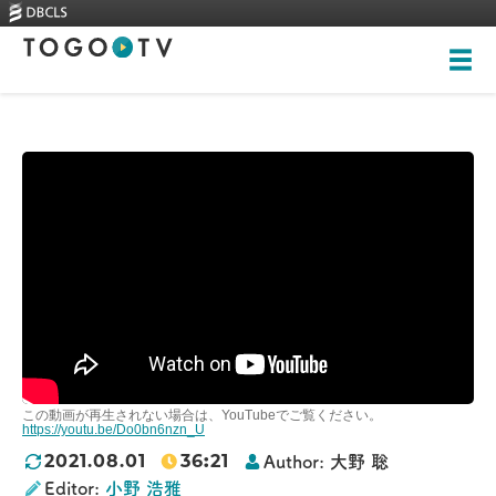
Top
About
Videos
Skills-based courses
Illustrations
New videos
全ての画像
Training
Rankings
この動画が再生されない場合は、YouTubeでご覧ください。
Heritage Trees
https://youtu.be/Do0bn6nzn_U
36
:
21
2021.08.01
Author:
大野 聡
Contact
Editor:
小野 浩雅