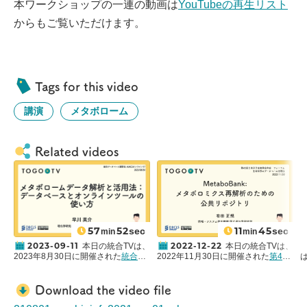
本ワークショップの一連の動画は
YouTubeの再生リスト
からもご覧いただけます。
Tags for this video
講演
メタボローム
Related videos
57
52
11
45
sec
sec
min
min
2023-09-11
2022-12-22
本日の統合TVは、
本日の統合TVは、
2023年8月30日に開催された
統合デ
2022年11月30日に開催された
第45
は
ータベース講習会:AJACSオンライン
回日本分子生物学会年会
の
フォーラ
17
から、
理化学研究所 環境資源科学
ム「生命科学のデータベース活用
ラ
研究センター
早川 英介 氏 による
法」
から、有田 正規（情報・システ
Download the video file
「メタボロームデータ解析と活用法:
ム研究機構 国立遺伝学研究所）氏 に