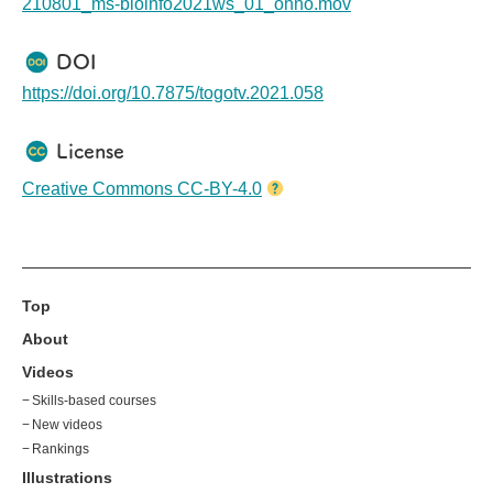
データベースとオンラインツールの
よる「MetaboBank: メタボロミクス
210801_ms-bioinfo2021ws_01_ohno.mov
使い方」(
講習スライド
)をお送りし
再解析のための公共リポジトリ」を
ます。
お送りします。
本講習は、メタボロームデータの解
フォーラムの一連の動画は
YouTube
DOI
析法および公共データベース活用法
の再生リスト
からもご覧いただけま
の解説を通して、他のオミクス研究
す。
https://doi.org/10.7875/togotv.2021.058
者や初学者がデータ解析のフローを
理解し自身の研究に活用できるよう
になることを目的としています。 講
License
習会の一連の動画は
YouTubeの再生
リスト
からもご覧いただけます。
Creative Commons CC-BY-4.0
Top
About
Videos
Skills-based courses
New videos
Rankings
Illustrations