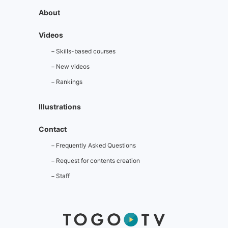
BioPackathon
います。
About
LLM
本講演では、話題の大
Videos
模言語モデル（LLM）
NotebookLM
関連したトピックとし
Skills-based courses
て、以下の話題が紹介
れています。
文献整理
New videos
LLMの性能を向上
Rankings
AI要約
せるテクニック
生命科学分野にお
Illustrations
研究支援
るLLM活用事例の
とめ
MCPを活用した動
Contact
画の二次利用ツー
この講演動画は、
BioPackathonMC
Bio"Pack"athon（バ
Frequently Asked Questions
イオパッカソン）
この講演動画は、
よりご寄託いただき
Bio"Pack"athon
Request for contents creation
ました。
イオパッカソン）
よりご寄託いただ
Staff
ました。
Bio"Pack"athon
の主な活動
Bio"Pack"at
パッケージ開発に関
の主な活動
するミートアップ
（月1回開催）
パッケージ開発に