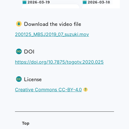
2026-03-19
2026-03-18
Bio"Pack"athon2026
Bio"Pa
#3 講演
#3 講演
紹介
紹介
Download the video file
2026年3月11日に開催さ
2026年3月11日に開催
200125_MBSJ2019_07_suzuki.mov
れた
れた
Bio"Pack"athon2026
Bio"Pack"athon2026
#3
における、西田孝三
#3
における、露崎弘毅
氏による講演
「研究に役
氏による講演
「生命科
DOI
立つNotebookLM」
を
におけるLLMの研究活
お送りします。
事例まとめ /
https://doi.org/10.7875/togotv.2020.025
BioPackathonMCPの
介」
をお送りします。
本講演では、話題
の大規模言語モデ
License
ル（LLM）に関連
LLM
したトピックとし
Creative Commons CC-BY-4.0
て、Googleが開発
したAIによる文書
AI for Science
理解・要約支援ツ
ール
NotebookLM
を紹介していま
バイオインフォ
す。研究における
文献整理や知識抽
MCP
出を効率化するた
Top
めの実用的な活用
方法が解説されて