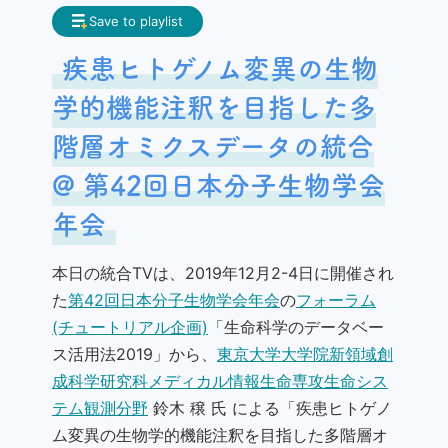
Save to playlist
Frequently Asked Questions
My page
疾患ヒトゲノム変異の生物
Request for contents creation
学的機能注釈を目指した多
Staff
階層オミクスデータの統合
@ 第42回日本分子生物学会
年会
本日の統合TVは、2019年12月2-4日に開催され
た
第42回日本分子生物学会年会
の
フォーラム
(チュートリアル企画)
「生命科学のデータベー
ス活用法2019」から、
東京大学大学院新領域創
成科学研究科メディカル情報生命専攻生命シス
テム観測分野
鈴木 穣 氏 による「疾患ヒトゲノ
ム変異の生物学的機能注釈を目指した多階層オ