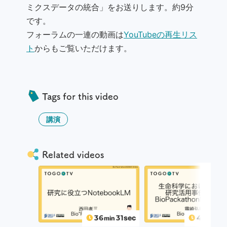
ミクスデータの統合」をお送りします。約9分
です。
フォーラムの一連の動画は
YouTubeの再生リス
ト
からもご覧いただけます。
Tags for this video
講演
Related videos
36
31
sec
44
3
min
min