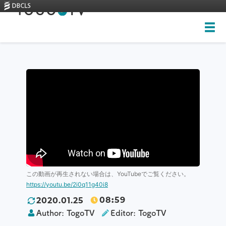
Top
About
Videos
Skills-based courses
Illustrations
New videos
この動画が再生されない場合は、YouTubeでご覧ください。
全ての画像
Training
https://youtu.be/2i0q11g40i8
Rankings
08
:
59
2020.01.25
Heritage Trees
Author:
TogoTV
Editor:
TogoTV
Contact