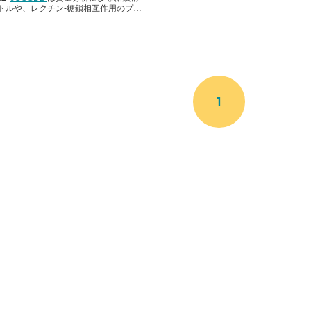
トルや、レクチン-糖鎖相互作用のプロ
糖鎖関連遺伝子など、糖鎖に関係する
タベースを集めたウェブページです。
にかけた結果を通して、データベース
ついて説明します。
1