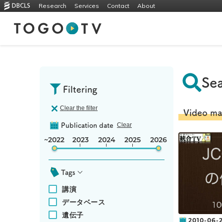
Research
Services
Contact
About
Sea
Filtering
Clear the filter
Video ma
Clear
Publication date
~2022
2023
2024
2025
2026
Tags
講演
データベース
遺伝子
2010-06-