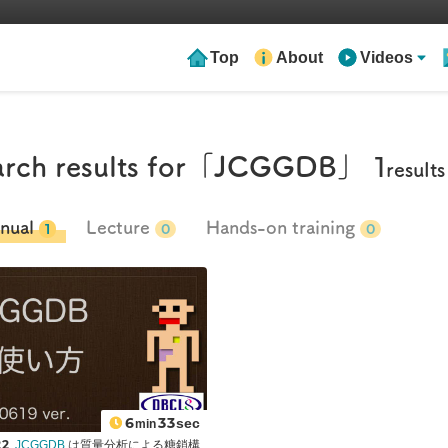
Top
About
Videos
1
rch results for
「JCGGDB」
results
nual
Lecture
Hands-on training
1
0
0
6
33
sec
min
22
JCGGDB
は質量分析による糖鎖構