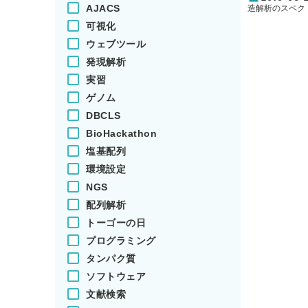
AJACS
造解析のスペク
ファイリング、
可視化
さまざまなデー
今回は横断検索
ウェブツール
の種類と特徴に
発現解析
実習
ゲノム
DBCLS
BioHackathon
塩基配列
環境設定
NGS
配列解析
トーゴーの日
プログラミング
タンパク質
ソフトウェア
文献検索