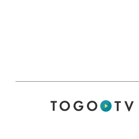
をデータベース
す。
名称はBasic Loc
由来しており、
ールです。塩基配
ータベース（冗
に対して検索を
ます。もちろん
列に対しても使