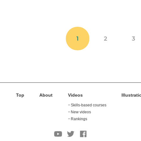
中から検索するツールです。BLASTの
物のゲノム情報を提供するDBです。産業
makeblas
al Alignment Search Toolの頭文字に
物や系統的に基準となる微生物を中心に解
フォーマ
formatdb -i データ
ータベ
配列解析には欠かせない、基本的なツ
ています。本動画では
DOGAN
の特徴とそ
ット
ベース名 -p T -o T
dbtype
列を問い合わせ配列として、nr/ntデ
使い方を、醤油醸造の乳酸菌として知られ
hash
長性を排した塩基配列データベース）
Tetragenococcus halophilus
という微生物
blastall -p blastn -d
blastn 
行い、機能を推定する使い方を説明し
例にして具体的に紹介します。
検索(核
データベース名 -i
ース名 -q
、塩基配列だけではなく、アミノ酸配
酸)
入力ファイル -o 出
ファイル -out 出
えます。
力ファイル
フ
1
2
3
blastall -p blastp -d
blastp 
検索(アミ
データベース名 -i
ース名 -q
ノ酸)
入力ファイル -o 出
ファイル -out 出
力ファイル
フ
検索(核酸
blastall -p tblastx -d
tblastx
から翻訳
データベース名 -i
ース名 -q
したアミ
入力ファイル -o 出
ファイル -out 出
ノ酸)
力ファイル
フ
複数のデ
-blastall -p blastn -
blas
ータベー
d "database1
"dat
Top
About
Videos
Illustrat
スをまと
database2"
data
めて検索
Skills-based courses
出力アラ
-num_al
New videos
インメン
-b 数字
ト数
Rankings
E-value
の閾値を
-e 数字
-eva
指定
低複雑度