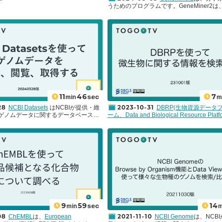
うためのプログラムです。GeneMiner2
ASTは、プライマー設計ツー
発された
GeneMiner
と
Easy353
を基盤とし、
と、相同性検索ツール”NCBI BLAST”を組
Minimap2、Fasttree、Muscle5、Mafft、As
ルです。本動画は、2025年度版の
PDD、PGA、NOVOPlasty、OrthoFind
STを紹介します。Primer-BLASTには、特
ツールが統合されています。NGSデータ
関連する配列群を増幅するプライマー
ー核遺伝子や葉緑体遺伝子/ゲノム、その
ドと、設計済みプライマーの特異性を
カーを抽出することができ、また、複数の
の2種類があります。本動画では、ゲ
ーのアラインメントとトリミング、Concate
的でない方もできるかぎり直感的に理
ルや合祖理論に基づく系統樹の構築、分岐
解説しています。
行うことができます。さらに、パラログ/
遺伝子の識別も可能です。今回は、GeneMi
STの概要について（Sep. 2023最終更新）
って、手元のデータ(参照配列)に高い類似
STの結果のページについて（Sep. 2023最
列をNGSデータから直接抽出する方法に
11
46
7
sec
min
m
ます。
f X と gyr BをターゲットにしたPCR
28
2023-10-31
NCBI Datasets
はNCBIが提供・維
DBRP(生物資源データ
用性について
ゲノムデータに関するデータベースで
ーム、Data and Biological Resource Platf
10.1016/j.diagmicrobio.2008.09.018
タの検索、閲覧、取得をワンストップ
NBRC(NITE Biological Resource Center)
然変異はフルオノキノロン（FQs）耐性に
きます。また、ゲノムデータに付随す
いる微生物に関するデータプラットフォー
する文献
ン情報へのアクセスも容易で、配列デ
NBRCは微生物の収集・保存・提供・技術
ist. 2019 Feb 8;12:261–272. doi:
接BLAST検索することもできます。今
行っている機関で、多くの微生物株を保有
182272
is thaliana
(シロイヌナズナ)のゲノム
す。DBRPでは、NBRCが保有している微
を例に、NCBI Datasetsの基本的
心に、微生物株のデータとその関連データ
て紹介します。
ができます。NBRC以外の企業・大学・公
からもデータが提供され、それらの一部は
することができます。現在、5万件以上の
報がデータベース化され、随時更新されて
本語での検索に対応しており、様々な箇所
すい説明が日本語で記載されているため、
9
59
14
sec
min
m
門家だけではなく、初学者にとっても利用
08
2021-11-10
ChEMBL
は、
European
NCBI Genome
は、NCB
ービスとなっています。この動画ではDBR