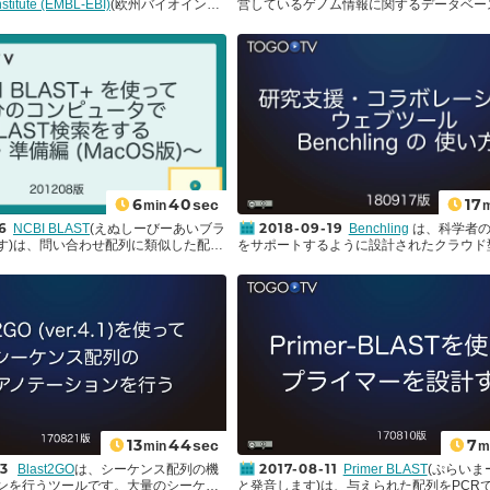
nstitute (EMBL-EBI)
(欧州バイオインフ
営しているゲノム情報に関するデータベー
微生物に関する情報を検索するための基本
究所) で開発、維持されている、創薬
年多くの新たな生物種のゲノム情報の登録
法について紹介します。
理活性をもつ化合物や小分子のデータ
り、自分の興味のある生物種の塩基配列情
文: ChEMBL: towards direct
け明らかになっているのかを迅速に調べる
ioassay data
)。化合物、核酸などの小
ます。今回は、まずNCBI Genomeの
Brows
類)と、そのターゲット(約15,000)やア
Organism (Genome Information by Organi
50万)を紐付けて収載しています。化合
使って、登録されているゲノム情報を生物
、分子式、分子量、標準SMILES、
する方法を紹介します。続いて、研究でよ
どの情報に加え、結合定数、ADMEデータ
る生物種のゲノム情報について、系統樹か
関する情報や、薬としての開発段階の
わかりやすく検索できるように整理されて
されています。2019年にインターフェ
ノムを比較することができる
NCBI Genome
、化合物を名称や構造で検索したり、
Viewer (GDV)
の使い方を紹介します。
ンパク質の名称で検索することができ
6
40
17
sec
min
様々な観点から化合物について検索す
6
2018-09-19
NCBI BLAST
(えぬしーびーあいブラ
Benchling
は、科学者の
ようになっています。
す)は、問い合わせ配列に類似した配列
をサポートするように設計されたクラウド
中から検索するツールです。BLASTの
ービスです。 日々のラボノートの記録を
al Alignment Search Toolの頭文字に
うだけでなく、遺伝子解析、制限酵素のポ
配列解析には欠かせない、基本的なツ
アラインメント、プライマー作成、アノテ
、さまざまなデータベースに対してウ
BLASTなど、分子生物学研究を行う上で
由でBLAST検索を実行することができ
ルが一通り揃っているサービスです。 デ
がら、実行速度が遅かったり、大量の
は全てウェブ上で行い、ネット環境があれ
があったり、自分の望むデータベース
どこでもデータにアクセスでき、データを
る場合があります。また、まだ公開し
ことが特徴で、共同研究者とのコラボレイ
ータに対してBLAST検索を実行したい
ています。この動画では、Benchlingの
しれません。
作り方をはじめ、ナビゲーションバーやNote
と呼ばれるBLASTを実行するためのコ
い方、そして分子生物学ツールとしての基
を提供しています(Local BLASTと
方法を解説します。
13
44
7
sec
min
m
。これにより、サイズ、ボリューム、デ
23
2017-08-11
Blast2GO
は、シーケンス配列の機
Primer BLAST
(ぷらいま
限を受けることなく、自分のコンピュ
ンを行うツールです。大量のシーケン
と発音します)は、与えられた配列をPCR