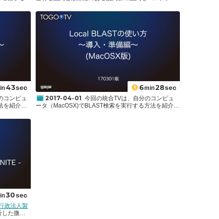
ルとしては
スタフォーマットで取得する方法について説明しま
STの良いとこ
す。この方法を使うことで、配列を1個1個コピー＆ペ
指定できる
ーストすることなく、まとめて配列を取得することが
慮して設計で
できます。例として使用した問い合わせ"
Q8U221
"は
きる点など
UniProt
に収録されているモデル生物Pyrococcus
するプライ
furiosusのMethionine--tRNA ligaseのエントリです。
タ項目の説
自分の注目する配列と関連した配列群を集めること
を紹介します。
で、マルチプルアラインメントや系統樹の作成など、
更なる解析に応用することができます。ここでは、
BLAST検索の結果から配列を集めていますが、NCBI
のサイトではBLASTの結果でなくても配列IDのリスト
を作ればMulti FASTAファイルを得ることが可能です。
43
6
28
sec
sec
in
min
オマケとして、Multi FASTAファイルから注釈行のみを
2017-04-01
のコンピュ
今回の統合TVは、自分のコンピュ
取り出す方法やエントリIDのリストを取得する方法
方法を紹介し
ータ（MacOSX)でBLAST検索を実行する方法を紹介し
を、Mac OSXに標準でインストールされている「ター
してウェブ
ます。現在、さまざまなデータベースに対してウェブ
ミナル」を使って説明しています。
しながら、実
経由でBLAST検索を実行できます。しかしながら、実
られたり、
行速度が遅かったり、大量に検索すると怒られたり、
場合があり
自分の望むデータベースがなかったりする場合があり
タに対して
ます。また、まだ公開していない配列データに対して
しれません。
BLAST検索を実行したい場合もあるかもしれません。
ASTをイン
そんなときには、自分のコンピュータ(Local) に
実行してしま
BLASTをインストールして、ローカルでBLAST検索を
実行してしまいましょう！今回はその第一弾、”導入・
やオプション
準備編”BLASTプログラムのインストール方法や
BLAST検索用のデータベース作成方法について紹介し
ド例
ます。
30
sec
in
独立行政法人製
析した微生