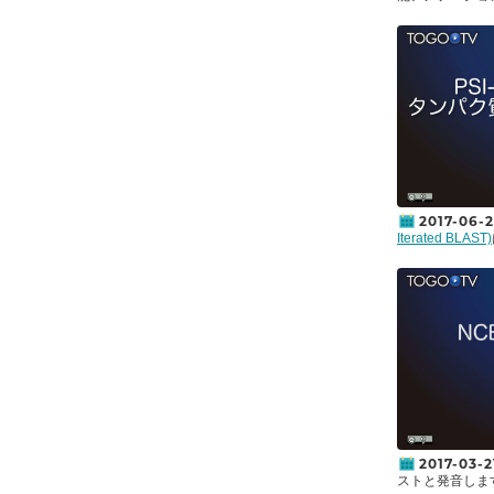
ータ上でBLA
スデータに関し
の統合TVは、自
テーションや、
検索を実行する
画では、
サンプ
BLAST+のイ
基本的な使い方
ベース作成方法
2017-06-
Iterated BLAST)
を繰り返して行
ても機能的に関
きる非常に強力
配列の機能を推
れます。しかし
ーションが付い
あります。こんな
ょう。PSI-BL
似配列から、部位特
Specific Sc
列を検索します。
徴"を使ってBL
が低くても、配
2017-03-2
を得ることがで
ストと発音しま
のアミノ酸から