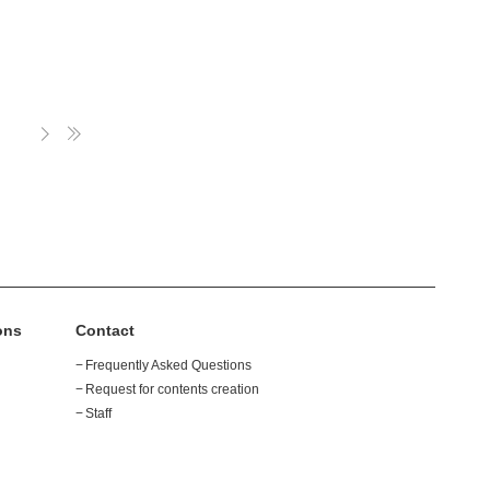
上有用な微生
tdb -in デ
析が行われ
ース名 -
の基本的な
 prot -
る
_index
のゲノムを
-db データベ
uery 入力
力
ァイル
-db データベ
uery 入力
力
ァイル
 -db データベ
uery 入力
力
ァイル
tn -db
abase1
ions
Contact
base2"
Frequently Asked Questions
ignments
Request for contents creation
数字
Staff
lue 数字