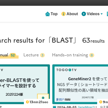
Top
About
Videos
63
rch results for
「BLAST」
results
nual
Lecture
Hands-on training
52
3
8
13
21
9
sec
min
m
7
2024-08-03
GeneMiner2
は、分子