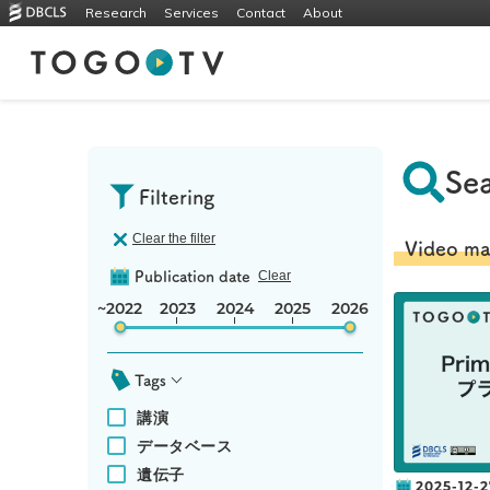
Research
Services
Contact
About
Sea
Filtering
Clear the filter
Video ma
Clear
Publication date
~2022
2023
2024
2025
2026
Tags
講演
データベース
遺伝子
2025-12-2