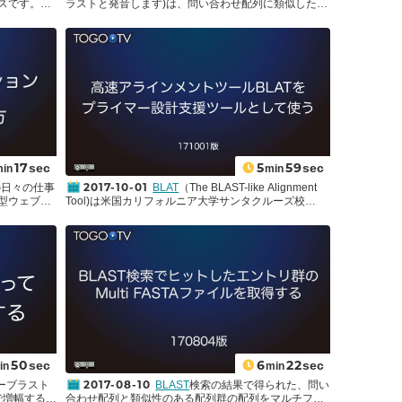
スです。近
ラストと発音します)は、問い合わせ配列に類似した配
的な利用方
であることが示唆されています。ProteInferでは､
が進んでお
列をデータベース中から検索するツールです。BLAST
TensorFlow.js
というJavaScriptのライブラリを用い
報がどれだ
の名称はBasic Local Alignment Search Toolの頭文字
て、Webブラウザ上で予測手法を試すことができま
ことができ
に由来しており、配列解析には欠かせない、基本的な
す。 この動画では､Web上で機能予測が実行可能なモ
e by
ツールです。現在、さまざまなデータベースに対して
デルを用いて､いくつかのアミノ酸配列を例に
sm)
機能を
ウェブブラウザ経由でBLAST検索を実行することがで
ProteInferの使い方について紹介します｡
種から検索
きます。しかしながら、実行速度が遅かったり、大量
く使用され
のクエリには制限があったり、自分の望むデータベー
ら視覚的に
スがなかったりする場合があります。また、まだ公開
いたり、ゲ
していない配列データに対してBLAST検索を実行した
 Data
い場合もあるかもしれません。
NCBIは
BLAST+
と呼ばれるBLASTを実行するためのコ
マンドラインツールを提供しています(Local BLASTと
17
5
59
sec
sec
min
min
も呼ばれます)。これにより、サイズ、ボリューム、デ
2017-10-01
日々の仕事
BLAT
（The BLAST-like Alignment
ータベースの制限を受けることなく、自分のコンピュ
型ウェブサ
Tool)は米国カリフォルニア大学サンタクルーズ校
ータ上でBLAST検索を実行することができます。今回
電子的に行
(UCSC)にて開発された高速なアラインメントツール
の統合TVは、
｢NCBI BLAST+ を使って 自分のコンピ
ジション、
で、主に質問配列がゲノム配列中のどの部分にヒット
ュータでBLAST検索をする 〜導入・準備編 (MacOS
ーション、
するか（ゲノムランディング(genome landing)といい
版)〜｣
の続編として、自分のコンピュータ（MacOS)
不可欠なツー
ます）探索するのに用いられています。ここではヒト
でBLAST検索を実行する方法として、シーケンスデー
ータの保存
のGAPDH遺伝子を例として、BLATをプライマー設計
タの取得からコマンドライン上での操作方法、便利な
ばいつでも
支援ツールとして使う方法を紹介します。
オプションなどについて紹介します。
共有できる
ちなみに、BLATを含むUCSC Genome Browser のウ
トにも適し
ェブサイトはヨーロッパとアジアにミラーサイトがあ
アカウントの
り(
UCSC Genome Browser Mirror Sites
)、日本からア
bookの使
クセスする場合には、
アジアのミラーサイト(RIKEN横
本的な操作
浜キャンパス)
を使うとさらに高速です。
50
6
22
sec
sec
in
min
2017-08-10
ーブラスト
BLAST
検索の結果で得られた、問い
で増幅するた
合わせ配列と類似性のある配列群の配列をマルチファ