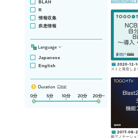
Bioinformatics I
BLAH
ォマティクス研
R
を目的とした生
ベースです(
原著論
情報収集
deposition of b
分子(約240万種
疾患情報
ッセイ情報(約1
物や小分子の名称
標準InChIな
など生理活性に
Language
情報などが付与
ースが刷新され
ターゲットをタ
Japanese
るだけでなく、
2020-12-1
English
ることができる
ストと発音しま
をデータベース
名称はBasic Loc
由来しており、
Clear
Duration
ールです。現在
ェブブラウザ経
0分
5分
10分
20分
20分~
ます。しかしな
クエリには制限
がなかったりす
ていない配列デ
場合もあるかも
NCBIは
BLAST+
マンドラインツール
も呼ばれます)
2017-08-
ータベースの制
能アノテーショ