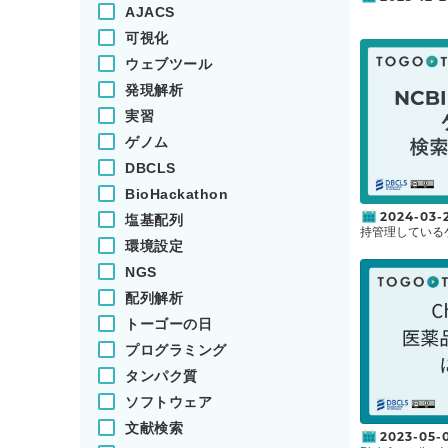
AJACS
Primer-BL
可視化
ル”Primer3”
み合わせたツー
ウェブツール
Primer-BLA
定の配列または
発現解析
を設計するモー
検出するモード
実習
ノム解析に専門
ゲノム
解できるように
DBCLS
Primer-BLA
Primer-BLA
BioHackathon
終更新）
緑膿菌に対するec
2024-03-
塩基配列
プライマーの有
持管理している
環境設定
https://doi.org/
す。ゲノムデー
gyr Bへの突
で行うことがで
NGS
重要な役割に関
るアノテーショ
Infect Drug Res
ータを用いて直
配列解析
10.2147/IDR.S
回は、
Arabidops
情報を検索すること
トーゴーの日
な使い方につい
プログラミング
タンパク質
ソフトウェア
文献検索
2023-05-