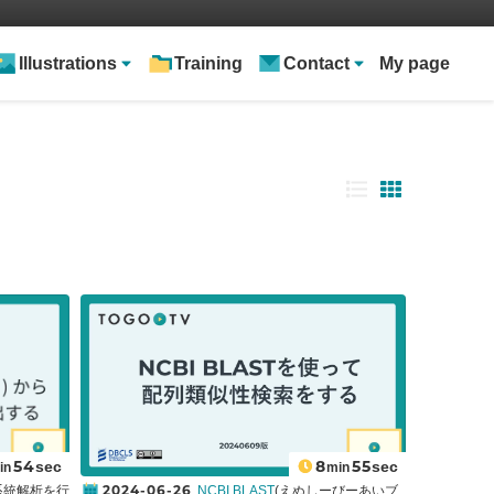
Illustrations
Training
Contact
My page
54
8
55
sec
sec
in
min
2024-06-26
系統解析を行
NCBI BLAST
(えぬしーびーあいブ