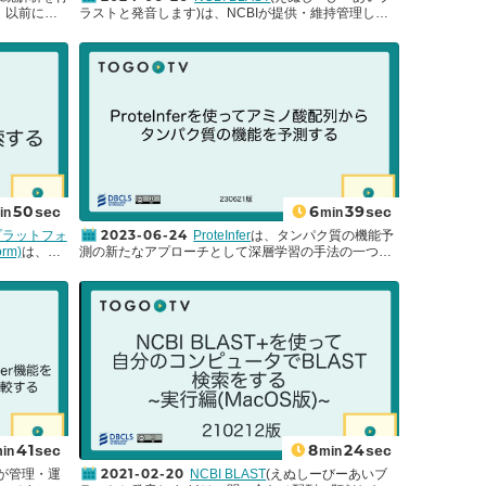
は、以前に開
ラストと発音します)は、NCBIが提供・維持管理して
Blast、
いる配列類似性検索ツールです。BLASTとは、Basic
tral、
Local Alignment Search Toolの略称で、配列間の局所
erなどの優れた
的な類似領域を検出するためのプログラムのことで
から単一コピ
す。核酸またはアミノ酸配列を対象として、データベ
他の分子マー
ース中の配列とのアラインメントを行い、統計的に有
分子マーカ
意な一致領域のスコアリングを行います。BLASTは配
nateモデ
列間の機能的・進化的関係性の推定や遺伝子ファミリ
年代推定を
ーメンバーの同定などに利用することができます。今
マルチコピー
回は、Nucleotide BLASTを使って2024年現在のイン
ner2を使
ターフェースや各設定項目などについて紹介します。
性を示す配
ついて紹介し
50
6
39
sec
sec
in
min
2023-06-24
プラットフォ
ProteInfer
は、タンパク質の機能予
orm)
は、
測の新たなアプローチとして深層学習の手法の一つで
が運営して
ある｢深層拡張畳み込みニューラルネットワーク(Deep
ムです。
Convolutional Neural Networks)｣を採用したツールで
支援などを
す。
BLAST
や
InterProScan
に代表される従来のタンパ
していま
ク質の機能予測ツールは、配列アラインメントを利用
生物株を中
してクエリ配列を大規模なデータベースと比較するこ
を見ること
とが特徴です。しかし、このアプローチには配列類似
的機関など
性が低い配列に対して機能予測が難しいなど､限界もあ
誰でも閲覧
ります。 ProteInferが採用する手法では、配列アライ
微生物株情
ンメントを必要とせずに、完全長アミノ酸配列からタ
います。日
ンパク質の機能を予測することができます。モデルの
にわかりや
学習データには､人の手によるアノテーションが行われ
微生物の専
ているSwiss-Prot(UniProtKBを構成するデータベース)
41
8
24
sec
sec
in
min
しやすいサ
に登録されているアミノ酸配列が用いられていますが､
2021-02-20
Iが管理・運
NCBI BLAST
(えぬしーびーあいブ
Pを使って
それ以外のアミノ酸配列に関しても機能の予測が可能