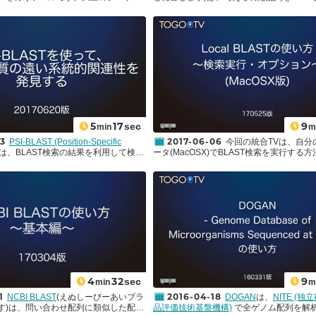
ST検索を実行することができます。今回
ても、マウスの操作だけで様々なアノ
めのPrimer設計ツールです。同様のツー
分のコンピュータ（MacOS)でBLAST
統計解析をすることができます。 本動
Primer3
が挙げられますが、Primer BLA
ためのその導入・準備編として、
ル配列
を使って、Blast2GO (ver.4.1)の
ろはエキソン・イントロン境界を挟むよう
ンストール方法やBLAST検索用のデータ
を説明します。
点やPrimerの配列特異性をあらかじめ考
について紹介します。
きる点、またその確認が同ツールの中でで
があります。 ここでは、ヒトGAPDHに対
マー設計を例として、設定可能なパラメー
明を交えながらPrimer BLASTの使い方
5
17
9
sec
min
m
23
2017-06-06
PSI-BLAST (Position-Specific
今回の統合TVは、自分
は、BLAST検索の結果を利用して検索
ータ(MacOSX)でBLAST検索を実行する
くことで、配列自体の類似度が低くく
ます。現在、さまざまなデータベースに対
連している配列を見つけ出すことがで
経由でBLAST検索を実行できます。しか
な検索方法です。機能未知のアミノ酸
行速度が遅かったり、大量に検索すると怒
定するために、BLAST検索がよく使わ
自分の望むデータベースがなかったりする
、ヒットしてきた配列に有用なアノテ
ます。また、まだ公開していない配列デー
ておらず、機能の推定が難しい場合が
BLAST検索を実行したい場合もあるかも
ときに、PSI-BLASTを試してみまし
そんなときには、自分のコンピュータにBL
ASTではBLAST検索でヒットしてきた類
ストールして、ローカルでBLAST検索を
異的スコア行列(PSSM: Position
いましょう! 今回はその第二弾、”検索実行・オプショ
oring Matrix)を作成して類縁のアミノ酸配
ン編”としてBLASTプログラムの検索実行
BLASTでヒットしてきた配列の"特
を使っての実行方法について紹介します。
AST検索を行うため、配列自体の類似性
検索実行のコマンドとオプションのコマン
4
32
9
sec
min
m
列の特徴が類似しているアミノ酸配列
(legacy blastとblast +の比較）
1
2016-04-18
NCBI BLAST
(えぬしーびーあいブラ
DOGAN
は、
NITE (
きます。このようにして得られた遠縁
説明
legacy blast
blast+
す)は、問い合わせ配列に類似した配列
品評価技術基盤機構)
で全ゲノム配列を解
有用な情報が得られることもありま