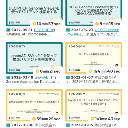
ものです。
Polyphen-2の基本的な使い方を紹介
係を収載しているデータベースで
ンズ・ホプキンス大学医学部内の
します。
す。このデータベースでは、正確な
McKusick-Nathans Institute of
ゲノム位置と過去に報告されている
Genetic Medicine
によって編集・更
表現型を関連づけることにより、特
新されています。今回は、ヒトの乳
に人間の発達に影響を与える希少な
がんの約５パーセントを占める、遺
10
57
9
15
sec
sec
min
min
バリアントについての情報が体系的
伝的要素の強い家族性乳がんを例
に理解できます。DECIPHERでは大
に、その使い方を紹介します。
2022-05-11
2022-03-23
DECIPHER
は
UCSC Genome
きく分けて5つの機能(Genome
DatabasE of Chromosome
Browser
は、 米国カリフォルニア大
Browser、Phenotype browser、
Imbalance and Phenotype in
学サンタクルーズ校(UCSC)が開発、
Genes、CNV Syndromes、
Humans using Ensembl Resources
維持しているゲノムブラウザ、ゲノ
GeneReviews)を利用することがで
の略で、染色体不均衡と疾患との関
ムアノテーション閲覧システムで
きます。本動画では
Phenotype
係を収載しているデータベースで
す。ゲノムブラウザとはアノテーシ
browser
の利用方法について紹介し
す。このデータベースでは、正確な
ョン(注釈)が付加された遺伝子のゲ
ます。Phenotype browser として表
ゲノム位置と過去に報告されている
ノム上の位置やその周辺を表示する
示されるDECIPHER Phenogramで
表現型を関連づけることにより、特
ツールのことです。
は、登録されている3万例以上の表現
に人間の発達に影響を与える希少な
今回はUCSC Genome Browser上
8
21
1
4
40
sec
sec
min
h
min
型異常を伴う患者情報が
Human
バリアントについての情報が体系的
で、
ClinVar
(ヒトゲノムの多様性と
Phenotype Ontology(HPO)
を用いて
に理解できます。DECIPHERでは大
関連する疾患についての情報を収集
2022-03-18
2022-01-07
gnomAD
(The
本日の統合TV
整理されており、DECIPHERのデー
きく分けて5つの機能(Genome
し、自由に利用できるアーカイブ)に
Genome Aggregation Database: ノ
は、2021年12月16日に開催された
タを視覚的に探索するために有用で
Browser、Phenotype browser、
登録されている 1塩基バリアント
マドと読みます: 旧
Exome
統合データベース講習会:AJACSオン
す。
Genes、CNV Syndromes、
(SNV) とコピー数バリアント (CNV)
Aggregation Consortium (ExAC)
)
ライン9
から、
浜松医科大学医学部医
GeneReviews)を利用することがで
を検索し、情報を取得する方法につ
は、は、さまざまな大規模シーケン
化学講座
教授 才津 浩智 氏 による
きます。本動画では
Genome
いて紹介します。
スプロジェクトから得られたエキソ
「
バリアントの機能を推定する
」を
Browser
の利用方法について、
ームおよびゲノムシーケンスデータ
お送りします。
CMT1A
(Charcot-Marie Tooth (CMT)
を集約したデータベースで、
米国ブ
本講習では、バリアントがタンパク
disease (シャルコー・マリー・トゥ
ロード研究所 (Broad Institute)
が提供
質の機能およびスプライシングに与
ース病)に関わる構造バリアント)
を
しています。
える影響について in silico解析を行
59
25
1
1
43
sec
sec
min
h
min
引き起こす
PMP22
遺伝子のCNVを検
gnomADは1塩基バリアント (SNV,
うプログラムについて、その使い方
索することを例に紹介します。
single nucleotide variants) の検索の
と解析結果について理解することを
2022-01-06
2022-01-05
本日の統合TV
本日の統合TV