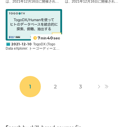
ほかに、構造バリアント (SV,
目標に、
SIFT
、
PolyPhen-2
は、2021年12月16日に開催された
は、2021年12月16日に開催された
Structual variants) の検索にも対応し
(Polymorphism Phenotyping v2)
、
統合データベース講習会:AJACSオン
統合データベース講習会:AJACSオン
ています(原著論文:
A structural
Mendelian Clinically Applicable
ライン9
から、
東京女子医科大学大学
ライン9
から、
バイオサイエンスデー
variation reference for medical and
Pathogenicity (M-CAP)
、
PROVEAN
院医学研究科先端生命医科学系専攻
タベースセンター (NBDC)
豊岡 理人
population genetics.
)。SVは、50塩
(Protein Variation Effect Analyzer)
、
遺伝子医学分野
/
東京女子医科大学ゲ
氏 による「
TogoVarを使ってヒトゲ
基対以上の挿入、欠失、重複、逆位
MutationTaster2021
、
Combined
ノム診療科
教授 山本 俊至 氏 による
ノムに存在するバリアントに関連す
などの総称です。gnomAD SVs v2.1
Annotation Dependent Depletion
「
表現型と遺伝子型のデータを共有
る情報を調べる
」をお送りします。
では、複数の人種からなるゲノムデ
(CADD)
、
SpliceAI-lookup
、
および比較する
」をお送りします。
本講習では、バリアントのデータベ
ータベースを集約的に解析し、現
ESEfinder
などについて紹介していま
本講習では、関心対象の表現型が解
ースを調べ、それを論文に引用する
7
40
sec
min
在、約40万のSVを収載しています。
す。
析によって明らかになった遺伝子型
ことができるようになることを目標
今回は、
Charcot-Marie Tooth (CMT)
講習会の一連の動画は
YouTubeの再
を説明できるか、を検証できるよう
に、
dbSNP
、
gnomAD
、
jMorp
、
2021-12-10
TogoDX (Togo
disease (シャルコー・マリー・トゥ
生リスト
からもご覧いただけます。
になることを目標に、解析事例を交
Human Genetic Variation Database
Data eXplorer: トーゴーディーエッ
ース病)に関わる構造バリアント
を検
えながら、主に
UCSC Genome
(HGVD)
、
GWAS Catalog
、
クス)は、生命科学分野における様々
索することを例に、gnomAD SVsの
Browser
、
Database of Genomic
TogoVar
、
NBDCヒトデータベース
なデータベースを統合的に探索し、
基本的な使い方やデータの見方など
Variants(DGV)
、
DESIPHER
の使い
などを中心に紹介しています。
俯瞰するためのフレームワークで、
について紹介します。
方について紹介しています。
講習会の一連の動画は
YouTubeの再
ライフサイエンス統合データベース
講習会の一連の動画は
YouTubeの再
生リスト
からもご覧いただけます。
センター (DBCLS)
/
バイオサイエンス
生リスト
からもご覧いただけます。
データベースセンター (NBDC)
が開
発を進めています。膨大な情報を多
様な属性 (attribute) によって柔軟に
1
2
3
絞り込み、必要な情報を抽出できる
新しい仕組みを目指しています。こ
のような仕組みを実現するために技
術基盤としてRDF (Resource
Description Framework) 規格を採用
し、異なるデータベースに由来する
多数のデータセットを整理し直して
います。
TogoDX/Human
は、国内
外のデータベースから収集・統合し
た、ヒトに関する遺伝子、タンパク