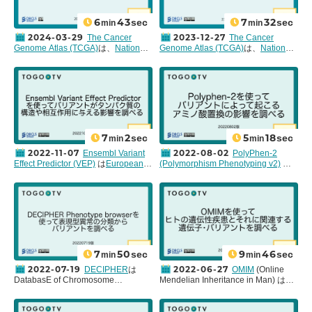
すると、その組織別発現量をバイオ
行われたTogoDX/Human v1.2を使っ
関法人 情報・システム研究機構 デー
子型リファレンスパネルを使用し
リンプロットで表示したり、関連す
てその基本的な操作方法を紹介しま
タサイエンス共同利用基盤施設 ライ
て、サンプル内で欠落、もしくは不
6
43
7
32
sec
sec
min
min
るeQTLを調べることができます。ま
す。(関連記事:
統合データベース探
フサイエンス統合データベースセン
明瞭な遺伝情報を予測し、補完しま
たLocus Browserを用いてeQTLのヒ
索のフレームワーク「TogoDX」を
ター (DBCLS)
が共同開発していま
す。NBDC-DDBJインピュテーショ
2024-03-29
2023-12-27
The Cancer
The Cancer
ートマップ分析を行うことができま
利用した「TogoDX/Human」をv1.2
す。TogoVarでは研究プロジェクト
ンサーバでは、ユーザはThe 1000
Genome Atlas (TCGA)
は、
National
Genome Atlas (TCGA)
は、
National
す。選択した遺伝子の発現量に影響
にアップデートし、新規Attribute追
横断的に集約した日本人におけるバ
Genomes Projectのリファレンスパ
Cancer Institute (NCI)(米国国立がん
Cancer Institute (NCI)(米国国立がん
を与えるeQTLとその効果を座標順に
加およびデータ更新をしました
)
リアントの頻度情報を提供していま
ネルを制限なく利用することができ
研究所)
と
National Human Genome
研究所)
と
National Human Genome
一覧表示したり、表示のカスタマイ
す｡2024年2月のアップデートでは、
ます。また、BioBank Japanプロジ
Research Institute (NHGRI)(米国国
Research Institute (NHGRI)(米国国
ズが可能です。さらに、ゲノムブラ
タンパク質のアミノ酸配列を変化さ
ェクトおよびThe 1000 Genomes
立ヒトゲノム研究所)
によるプロジェ
立ヒトゲノム研究所)
によるプロジェ
ウザーを使用して、組織ごとのeQTL
せるミスセンスバリアントの病原性
Projectをクロスインピュテーション
クトで、さまざまな組織におけるが
クトで、さまざまな組織におけるが
やGWAS（Genome Wide
を予測する「AlphaMissense」
して得られたリファレンスパネルは
んのゲノムやエピゲノム、トランス
んのゲノムやエピゲノム、トランス
Association Study）で検出された
（
DOI: 10.1126/science.adg7492
）
申請することで利用可能です。今回
クリプトーム、バリアント情報など
クリプトーム、バリアント情報など
SNPを視覚化することができます。
の結果が閲覧できるようになりまし
は
インストールマニュアル
を参考に
のデータを集約し、公開していま
のデータを集約し、公開していま
7
2
5
18
sec
sec
min
min
最後に、GTExの豊富なRNA-seqや
た。AlphaMissenseはタンパク質立
して、NBDC-DDBJインピュテーシ
す。
す。
eQTLのデータをダウンロードする方
体構造の予測手法である
ョンサーバを個人ゲノム解析区画で
TCGAのデータにアクセスするため
今回は、GDC (Genomic Data
2022-11-07
2022-08-02
Ensembl Variant
PolyPhen-2
法、およびアクセス制限されたデー
「AlphaFold2」（
DOI:
利用できるようにインストールする
のGDC (Genomic Data Commons)
Commons) Data portal を使って、収
Effect Predictor (VEP)
は
European
(Polymorphism Phenotyping v2)
は
タの取得手順について紹介します。
10.1038/s41586-021-03819-2
）を
方法について紹介します。
Data portalは
2024年2月に大規模更
載データを検索する方法やデータレ
Bioinformatics Institute (EMBL-EBI)
マルチプルアラインメントによる進
活用することにより既存の手法より
新
され、この最新バージョンでは、
コードの閲覧方法、そして公開デー
(欧州バイオインフォマティクス研究
化的保存性とタンパク質立体構造を
も予測精度が向上しています(
関連記
「コホート(対象集団)中心」のワー
タのダウンロード方法について説明
所) で開発、維持されている、
考慮したアミノ酸置換の影響予測を
事: TogoVar に AlphaMissense デー
クフローが採用され、ユーザーが独
します。
Ensembl Genome Browser
が提供す
行うプログラムです。遺伝子のバリ
タを掲載 膨大な病原性予測データを
自のケースセットを構築して分析を
るバリアントの影響を予測するツー
アントが発現されたタンパク質の機
既報の情報とともに検索
)。また、
行うことができます。また、新しい
ルです。今回は、
ClinVar
(ヒトゲノ
能に影響するかどうかをin silicoで予
The Genome Aggregation Database
分析ツールも導入されています。
ムの多様性と関連する疾患について
測したい時に有用です。ミスセンス
(gnomAD)がバージョン4.0に更新さ
の情報を収集し、自由に利用できる
(nonsynonymous) バリアントのみ検
7
50
9
46
sec
sec
min
min
れ、全エクソーム解析を行った個体
アーカイブ)で見つけたバリアントを
索を行うことができます。
数が大幅に増えています。この動画
VEPで検索するという例を想定し
PolyPhen-2はデータベースに
2022-07-19
2022-06-27
DECIPHER
は
OMIM
(Online
では､2024年2月に更新された最新版
て、Variant IdentifiersとHGVS
UniProtKB
の配列を使用しているこ
DatabasE of Chromosome
Mendelian Inheritance in Man) は、
のTogoVarを使って、基本的な機能
identifiersで検索する例を紹介しま
とから、UniProtKBのIDを入力する
Imbalance and Phenotype in
ヒトの遺伝性疾患とそれに関連する
やデータの見方について紹介します｡
す。なお、本動画は、
Ensembl公式
ことが推奨されています。今回は、
Humans using Ensembl Resources
遺伝子･バリアントのデータベースで
Twitterの内容
をベースに再構成した
ALDH2
遺伝子にある
rs671
を例に
の略で、染色体不均衡と疾患との関
す。約26000件ものデータが、
ジョ