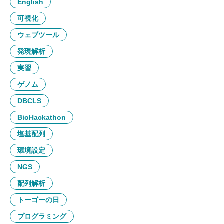
English
可視化
ウェブツール
発現解析
実習
ゲノム
DBCLS
BioHackathon
塩基配列
環境設定
NGS
配列解析
トーゴーの日
プログラミング