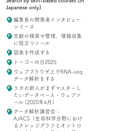
Search by skill-based courses (in
質、化合物、疾患などの情報をワン
Japanese only)
ストップで探索することができま
す。現在、ヒトに関する遺伝子、タ
ンパク質、化合物、疾患など様々な
編集長の開発者インタビュー
カテゴリにおける21のデータベース
に由来する50個の属性 (Attribute)を
シリーズ
使って、膨大な情報を柔軟に絞り込
み、必要な情報を抽出することがで
文献の検索や管理、情報収集
きます。 今回は、
｢肺でタンパク質
として発現が確認され、細胞膜表面
に役立つツール
に局在し、タンパク質立体構造が明
らかになっており、対応する医薬品
図表を作成する
が開発されているヒトのタンパク質
の一覧を取得する｣
という検索事例を
トーゴーの日2025
用いて、TogoDX/Humanの基本的な
操作方法を紹介します。
ウェブブラウザ上でRNA-seq
データ解析をする
ラボの新人がまずマスターし
たいデータベース・ウェブツ
ール (2020年4月)
データ解析講習会：
AJACS「生命科学分野におけ
るナレッジグラフとオントロ