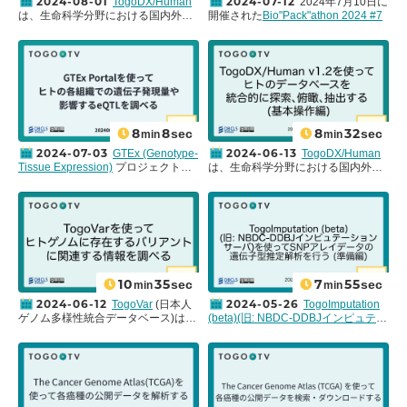
ます。ヒトに関する遺伝子、タンパ
2024-08-01
2024-07-12
TogoDX/Human
2024年7月10日に
ク質、化合物、疾患など様々なカテ
は、生命科学分野における国内外の
開催された
Bio"Pack"athon 2024 #7
Frequently Asked Questions
ゴリにおいて、8つのカテゴリー、
様々なデータベースから収集・統合
から、是枝達也氏による
My page
20のデータベースに由来する65個の
した情報をワンストップに探索でき
「Snowflakeで実現するAll-in-One
属性を探索することができ、検索結
るウェブサービスです。
国立研究開
Bioinformatics Platform」をお送りし
Request for contents creation
果を出力して他の解析環境に取り込
発法人科学技術振興機構 情報基盤事
ます。本講演では、クラウド上でデ
むことも可能です。今回は、
基本操
業部 NBDC事業推進室
と
大学共同利
ータ解析を行えるプラットフォーム
作編
の続編として、希少疾患である
用機関法人 情報・システム研究機構
である
Snowflake
について紹介して
Staff
鰓耳腎症候群を例に､実際に鰓耳腎症
データサイエンス共同利用基盤施設
おり、Snowflakeを用いたインシリ
候群と関連が報告されている遺伝子
ライフサイエンス統合データベース
コ創薬、疾患バリアント解析、シン
8
8
8
32
sec
sec
min
min
群の特徴をもとに、複数のデータベ
センター (DBCLS)
が共同開発してい
グルセルRNA-Seqについてデモを行
ースの情報を組み合わせて他の関連
ます。ヒトに関する遺伝子、タンパ
っています。 この講演動画は、
2024-07-03
2024-06-13
GTEx (Genotype-
TogoDX/Human
遺伝子候補をTogoDX/Humanを使っ
ク質、化合物、疾患など様々なカテ
Bio”Pack”athon（バイオパッカソ
Tissue Expression)
プロジェクトは
は、生命科学分野における国内外の
て探索するための具体的な操作方法
ゴリにおいて、8つのカテゴリー、
ン）
からご寄託いただきました。
米国ブロード研究所(Broad Institute)
様々なデータベースから収集・統合
について紹介します。
20のデータベースに由来する65個の
Bio”Pack”athonでは、以下のような
をはじめとする南北米および欧州の
した情報をワンストップに探索でき
属性を探索することができ、検索結
活動をしています。
複数の研究機関からなる国際コンソ
るウェブサービスです。
国立研究開
果を出力して他の解析環境に取り込
・パッケージ開発に関するミートア
ーシアムによる、ヒトの体組織ご
発法人科学技術振興機構 情報基盤事
むことも可能です。今回は、
基本操
ップ(月一開催)
と、遺伝子型ごとの遺伝子発現を網
業部 NBDC事業推進室
と
大学共同利
作編
の続編として、生活習慣病の一
・日本語によるパッケージング教材
羅的に調べたプロジェクトです。 そ
用機関法人 情報・システム研究機構
つである2型糖尿病を例に､実際に2
の拡充化
のポータルサイトであるGTEx Portal
データサイエンス共同利用基盤施設
型糖尿病と関連が報告されている
・
Bioconductor
への登録サポート
では、GTExプロジェクトで収集・解
ライフサイエンス統合データベース
10
35
7
55
sec
sec
min
min
TCF7L2の特徴をもとに、複数のデ
パッケージングに興味がある方、 パ
析された遺伝子の発現量や関連する
センター (DBCLS)
が共同開発してい
ータベースの情報を組み合わせて他
ッケージ化したいデータベースや 解
eQTL(expression Quantitative Trait
ます。ヒトに関する遺伝子、タンパ
2024-06-12
2024-05-26
TogoVar
(日本人
TogoImputation
の関連遺伝子候補をTogoDX/Human
析手法がある方は、ぜひお気軽に ご
Locus: 遺伝子の発現量に影響を与え
ク質、化合物、疾患など様々なカテ
ゲノム多様性統合データベース)は､
(beta)(旧: NBDC-DDBJインピュテー
を使って探索するための具体的な操
参加ください。Twitterアカウント
る座位)などのデータがまとめられて
ゴリにおいて、8つのカテゴリー、
ヒトゲノムに存在する個人による違
ションサーバ)
は、遺伝研スパコンの
作方法について紹介します。
@biopackathon
にて最新情報を発信
います。
20のデータベースに由来する65個の
い(バリアント)と､それに関係する疾
個人ゲノム解析区画で利用可能なウ
しています。
Tissue Dashboardでは、各組織サン
属性を探索することができ、検索結
患情報や関連論文などを収集､整理し
ェブインターフェースです。インピ
プルの統計情報や遺伝子発現データ
果を出力して他の解析環境に取り込
たデータベースです｡
国立研究開発法
ュテーションサーバとは、SNPアレ
を俯瞰的に調べることができます。
むことも可能です。今回は、2023年
人科学技術振興機構 情報基盤事業部
イデータのインピュテーション解析
特定の遺伝子（例：
ACTN4
）を検索
9月にUIの更新、新機能の追加などが
NBDC事業推進室
と
大学共同利用機
を支援するサービスで、既知の遺伝