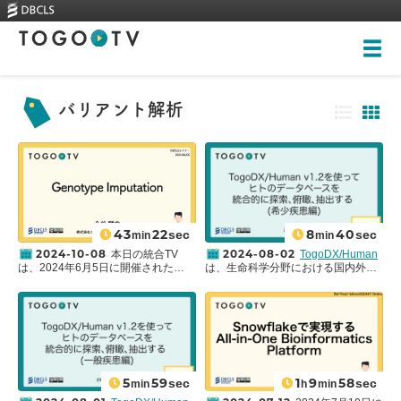
Top
バリアント解析
About
Videos
43
22
8
40
sec
sec
min
min
Skills-based courses
2024-10-08
2024-08-02
本日の統合TV
TogoDX/Human
Illustrations
は、2024年6月5日に開催された
は、生命科学分野における国内外の
DBCLSセミナーから、株式会社ゲノ
様々なデータベースから収集・統合
New videos
ムアナリティクスジャパン 八谷 剛史
した情報をワンストップに探索でき
全ての画像
氏による「Genotype Imputation」を
るウェブサービスです。
国立研究開
Training
お送りします。関連動画
発法人科学技術振興機構 情報基盤事
Rankings
「
TogoImputation (beta)(旧: NBDC-
業部 NBDC事業推進室
と
大学共同利
Heritage Trees
DDBJインピュテーションサーバ)を
用機関法人 情報・システム研究機構
使ってSNPアレイデータの遺伝子型
データサイエンス共同利用基盤施設
推定解析を行う(準備編)
」も合わせ
ライフサイエンス統合データベース
Contact
5
59
1
9
58
sec
sec
min
h
min
てご覧ください。
センター (DBCLS)
が共同開発してい