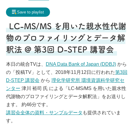
Frequently Asked Questions
Save to playlist
My page
Request for contents creation
LC-MS/MS を用いた親水性代謝
Staff
物のプロファイリングとデータ解
釈法 @ 第3回 D-STEP 講習会
本日の統合TVは、
DNA Data Bank of Japan (DDBJ)
から
の「投稿TV」として、2018年11月12日に行われた
第3回
D-STEP 講習会
から
理化学研究所 環境資源科学研究セ
ンター
津川 裕司 氏 による「LC-MS/MS を用いた親水性
代謝物のプロファイリングとデータ解釈法」をお送りし
ます。 約46分です。
講習会全体の資料・サンプルデータ
も提供されていま
す。