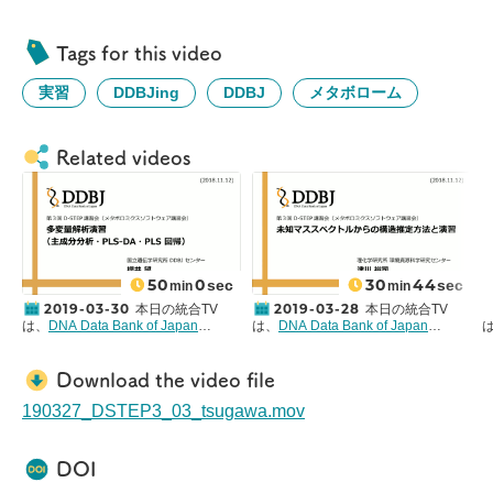
Tags for this video
実習
DDBJing
DDBJ
メタボローム
Related videos
50
0
30
44
sec
sec
min
min
2019-03-30
2019-03-28
本日の統合TV
本日の統合TV
は、
DNA Data Bank of Japan
は、
DNA Data Bank of Japan
(DDBJ)
からの「投稿TV」として、
(DDBJ)
からの「投稿TV」として、
(
2018年11月12日に行われた
第3回 D-
2018年11月12日に行われた
第3回 D-
2
STEP 講習会
から
国立遺伝学研究所
STEP 講習会
から
理化学研究所 環境
S
Download the video file
DDBJ センター
櫻井 望 氏 による
資源科学研究センター
津川 裕司 氏
「多変量解析演習（主成分分析・
による「未知マススペクトルからの
に
190327_DSTEP3_03_tsugawa.mov
PLS-DA・PLS 回帰）」をお送りし
構造推定方法と演習」をお送りしま
ます。 約50分です。
す。 約30分です。
講習会全体の資料・サンプルデータ
講習会全体の資料・サンプルデータ
DOI
も提供されています。
も提供されています。