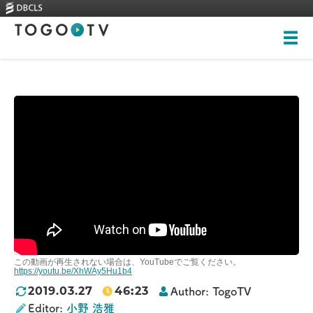
Top
About
Videos
Skills-based courses
Illustrations
New videos
全ての画像
Training
Rankings
この動画が再生されない場合は、YouTubeでご覧ください。
Heritage Trees
https://youtu.be/XhWAy5Hu1b4
46
:
23
2019.03.27
Author:
TogoTV
Contact
Editor:
小野 浩雅