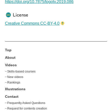
https://doi.org/10.7875/togotv.2019.086
License
Creative Commons CC-BY-4.0
Top
About
Videos
Skills-based courses
New videos
Rankings
Illustrations
Contact
Frequently Asked Questions
Request for contents creation