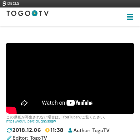
Top
About
Videos
Skills-based courses
Illustrations
New videos
全ての画像
Training
Rankings
この動画が再生されない場合は、YouTubeでご覧ください。
Heritage Trees
https://youtu.be/cidCqn5ssgw
11
:
38
2018.12.06
Author:
TogoTV
Contact
Editor:
TogoTV