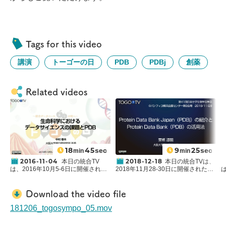
Tags for this video
講演
トーゴーの日
PDB
PDBj
創薬
Related videos
18
45
9
25
sec
sec
min
min
2016-11-04
2018-12-18
本日の統合TV
本日の統合TVは、
は、2016年10月5-6日に開催された
2018年11月28-30日に開催された
第
トーゴーの日シンポジウム2016 ～統
41回日本分子生物学会年会
の
ワーク
合データベース、実りの時へ～
か
ショップ
「生命科学のデータベース
ら、
大阪大学 蛋白質研究所
中村 春
活用法2018」から、
大阪大学蛋白質
Download the video file
木 所長 による成果報告①「生命科学
研究所
栗栖 源嗣 氏 による「Protein
におけるデータサイエンスの課題と
Data Bank Japan(PDBj)の紹介と
181206_togosympo_05.mov
PDB」をお送りします。約18分で
Protein Data Bank(PDB)の活用法」
す。
をお送りします。約10分です。