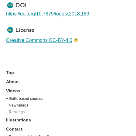
講演要旨はこちら
です。
ワークショップの開催趣旨は下記の
DOI
本シンポジウムの一連の動画は、
通りです。
YouTubeの再生リスト
からもご覧い
『NBDC では、わが国のライフサイ
https://doi.org/10.7875/togotv.2018.189
ただけます。
エンス研究を推進するために、「ラ
Y
イフサイエンスデータベース統合推
進事業」を実施し、生命科学データ
License
ベース（DB）に関する様々なサービ
ス提供と研究開発を行っています。
本企画では、生物種別、分野別、目
Creative Commons CC-BY-4.0
的別等で産出される情報を網羅的に
収集して整理する「統合化推進プロ
グラム」について、「どんな DB が
あるのか知りたい」、「入手したデ
ータを十二分に活用したい」、とい
ったご要望にお応えするための DB
やツールを紹介します。』
Top
About
Videos
Skills-based courses
New videos
Rankings
Illustrations
Contact