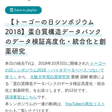
Frequently Asked Questions
Save to playlist
My page
Request for contents creation
【トーゴーの日シンポジウム
Staff
2018】蛋白質構造データバンク
のデータ検証高度化・統合化と創
薬研究
本日の統合TVは、2018年10月5日に開催された
トーゴー
の日シンポジウム2018 ～バイオデータベース:つないで
使う～
から、
大阪大学蛋白質研究所
栗栖 源嗣 教授によ
る「蛋白質構造データバンクのデータ検証高度化・統合
化と創薬研究」をお送りします。約12分です。
講演要旨はこちら
です。
本シンポジウムの一連の動画は、
YouTubeの再生リスト
からもご覧いただけます。