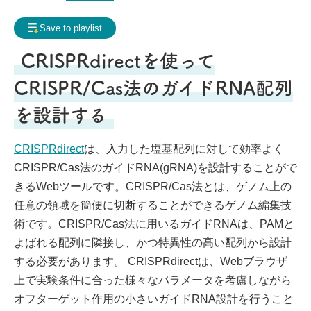
Frequently Asked Questions
Save to playlist
My page
Request for contents creation
CRISPRdirectを使って
Staff
CRISPR/Cas法のガイドRNA配列
を設計する
CRISPRdirect
は、入力した塩基配列に対して効率よく
CRISPR/Cas法のガイドRNA(gRNA)を設計することがで
きるWebツールです。CRISPR/Cas法とは、ゲノム上の
任意の領域を簡便に切断することができるゲノム編集技
術です。CRISPR/Cas法に用いるガイドRNAは、PAMと
よばれる配列に隣接し、かつ特異性の高い配列から設計
する必要があります。 CRISPRdirectは、Webブラウザ
上で実験条件に合った様々なパラメータを考慮しながら
オフターゲット作用の小さいガイドRNA設計を行うこと