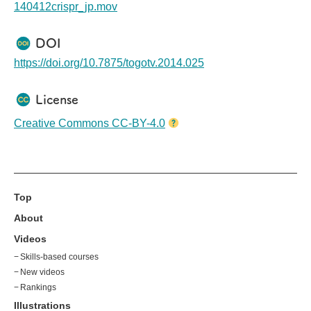
CRISPR-Cas9だけでなく、Cpf1
Learning
)。BEの結果は、標的周辺
140412crispr_jp.mov
(Cas12a)、Base editing、Prime
の配列、細胞種、およびBEの種類に
editingなどにも対応しています。コ
依存します。そこで、BE-Hiveで
ー
マンドライン版とウェブアプリ版が
は、マウスES細胞 (mES)、
ら
DOI
ありますが本動画ではウェブアプリ
HEK293T細胞において、SpCas9お
D
版を使って、Cas9を利用したNHEJ
よびCas9-NG BEを使用して予測モ
で
https://doi.org/10.7875/togotv.2014.025
(非相同末端結合, Alternative NHEJも
デルを構築しています。本動画では
含む) によるゲノム編集結果を確認す
ALDH2遺伝子にある
rs671
バリアン
る例を紹介します。
トがBEで作製可能かどうかを例に、
License
BE-HiveのSingle modeの使い方を紹
介します。
Creative Commons CC-BY-4.0
Top
About
Videos
Skills-based courses
New videos
Rankings
Illustrations