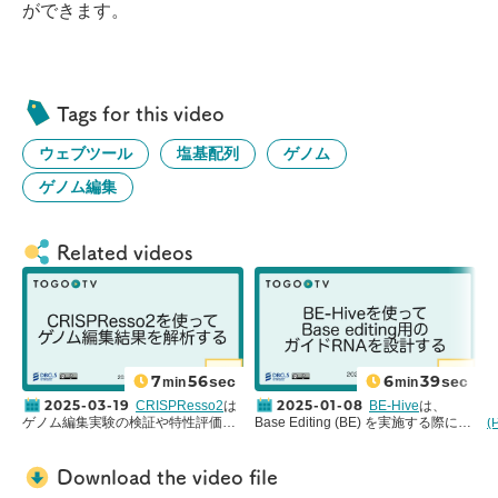
ができます。
Tags for this video
ウェブツール
塩基配列
ゲノム
ゲノム編集
Related videos
7
56
6
39
sec
sec
min
min
2025-03-19
2025-01-08
CRISPResso2
は
BE-Hive
は、
ゲノム編集実験の検証や特性評価に
Base Editing (BE) を実施する際にガ
(
用いられるゲノム編集サンプルのア
イドRNAのデザインを支援するツー
A
ンプリコンシーケンス解析ツールで
ルです(
原著論文: Determinants of
す(原著論文:
DOI: 10.1038/s41587-
Base Editing Outcomes from Target
Download the video file
019-0032-3
)。CRISPResso2は
Library Analysis and Machine