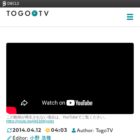
Top
About
Videos
Skills-based courses
Illustrations
New videos
全ての画像
Training
Rankings
この動画が再生されない場合は、YouTubeでご覧ください。
Heritage Trees
https://youtu.be/jikEbbKysdo
04
:
03
2014.04.12
Author:
TogoTV
Contact
Editor:
小野 浩雅