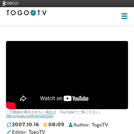
Top
About
Videos
Skills-based courses
Illustrations
New videos
全ての画像
Training
Rankings
この動画が再生されない場合は、YouTubeでご覧ください。
Heritage Trees
https://youtu.be/tFaUyaEtSD0
08
:
09
2007.10.16
Author:
TogoTV
Contact
Editor:
TogoTV