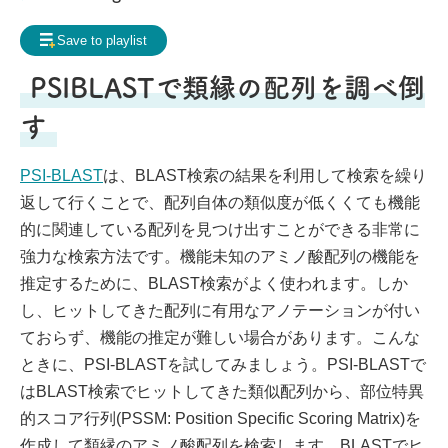
Frequently Asked Questions
Save to playlist
My page
Request for contents creation
PSIBLASTで類縁の配列を調べ倒
Staff
す
PSI-BLAST
は、BLAST検索の結果を利用して検索を繰り
返して行くことで、配列自体の類似度が低くくても機能
的に関連している配列を見つけ出すことができる非常に
強力な検索方法です。機能未知のアミノ酸配列の機能を
推定するために、BLAST検索がよく使われます。しか
し、ヒットしてきた配列に有用なアノテーションが付い
ておらず、機能の推定が難しい場合があります。こんな
ときに、PSI-BLASTを試してみましょう。PSI-BLASTで
はBLAST検索でヒットしてきた類似配列から、部位特異
的スコア行列(PSSM: Position Specific Scoring Matrix)を
作成して類縁のアミノ酸配列を検索します。BLASTでヒ