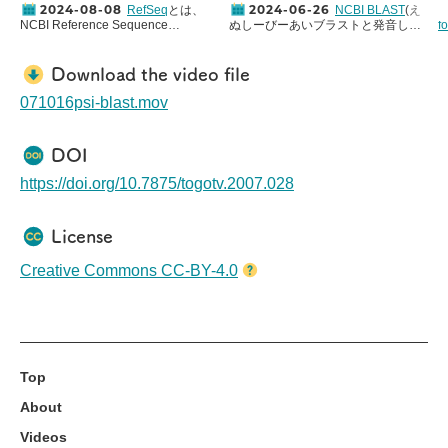
2024-08-08
2024-06-26
RefSeq
とは、
NCBI BLAST
(え
NCBI Reference Sequence
ぬしーびーあいブラストと発音しま
f
Database の略で、NCBIが提供・維
す)は、NCBIが提供・維持管理して
持管理する配列解析の基準として参
いる配列類似性検索ツールです。
ー
照(Reference)するための高品質な遺
BLASTとは、Basic Local Alignment
Download the video file
伝子配列データベースのことです。
Search Toolの略称で、配列間の局所
その配列の多くは核酸配列データベ
的な類似領域を検出するためのプロ
071016psi-blast.mov
ースの
DDBJ
や
EMBL
、
GenBank
由
グラムのことです。核酸またはアミ
の
来であり、それらの中からもっとも
ノ酸配列を対象として、データベー
代表的な配列としてふさわしいもの
ス中の配列とのアラインメントを行
DOI
を専門家が選び出し整理、注釈付を
い、統計的に有意な一致領域のスコ
されています (
About RefSeq
)。今回
アリングを行います。BLASTは配列
https://doi.org/10.7875/togotv.2007.028
は、このRefSeqデータベースから自
間の機能的・進化的関係性の推定や
分の興味ある遺伝子のRefSeq IDを
遺伝子ファミリーメンバーの同定な
調べ、そのmRNA配列とアミノ酸配
どに利用することができます。今回
License
列を取得する方法について説明して
は、Nucleotide BLASTを使って
います。また、おまけとして
all[filter]
2024年現在のインターフェースや各
と検索することでNCBIデータベース
設定項目などについて紹介します。
Creative Commons CC-BY-4.0
の全エントリ数を調べられる方法も
紹介しています。
Top
About
Videos